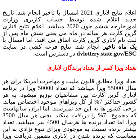
اعلام نتایج لاتاری 2021 امسال با تاخیر انجام شد. تاریخ
جدید اعلام شده توسط حساب کاربری وزارت
امورخارجه ششم جون 2020 میباشد. اعلام نتایج لاتاری
گرین کارت هر ساله در ماه می یعنی شش ماه پس از
ثبت نام لاتاری گرین کارت اتفاق می افتد. اما امسال با
یک ماه تاخیر
انجام شد. نتایج قرعه کشی در سایت
dvlottery.state.gov/ESC
در دسترس است.
تعداد ویزا کمتر از تعداد برندگان لاتاری
عداد ویزا مطابق قانون ملیت و مهاجرت آمریکا برای هر
ت
سال 55000 ویزا میباشد که تعداد 50000 ویزا در برنامه
لاتاری گرین کارت بین متقاضیان توزیع میشود. به هر
کشور حداکثر 7% از کل ویزاهای موجود اختصاص میابد.
برخی کشور ها به این حد نمیرسند. اما ایران سالهاست
که مجموع 7% را دریافت میکند. یعنی هر سال 3500
ویزا. اما تعداد برنده ها هرسال 4500 نفر میباشد. تعداد
بیشتر برنده نسبت به موجودی ویزای تنوع نژادی به این
معناست که برنده شدن در لاتاری تضمین دریافت ویزا