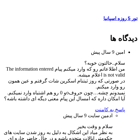
تور 5 روزه اسپانیا
دیدگاه ها
امین
9 سال پیش
سلام..حالتون خوبه؟
من اطلاعاتم رو که وارد میکنم پیام The information entered
is not valid اعلام میشه.
در صورتی که روز ثبتنام اسکرین شات گرفتم و عین همون
رو وارد میکنم.
نمیدونم چشه…چون حروفoو 0 رو هم اشتباه وارد نمیکنم.
آیا امکان داره که امسال این پیام معنی دیگه ای داشته باشه؟
پاسخ به کامنت
ادمین سایت
9 سال پیش
سلام و وقت بخیر
به نظر میاد این اشکال به دلیل به روز شدن سایت های
حکومتی ایالات متحده باشه و در حال حاضر چاره ای