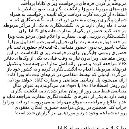
مربوطه پر کردن فرم‌های درخواست ویزای کانادا پرداخت
هزینه‌های مربوط به ویزا و انگشت نگاری به صورت آنلاین با
استفاده از کردیت کارت دریافت برگه تاییده درخواست به همراه
شماره پیگیری پرونده متقاضی دریافت نامه انگشت‌نگاری که به
مدت 1 ماه زمان دارید برای انگشت‌نگاری به یکی از مراکز مربوطه
مراجعه کنید حضور در یکی از سفارت خانه های کانادا برای
انگشت‌نگاری بررسی نهایی سفارت و اعلام قبول درخواست ویزا
مراجعه دوباره به سفارت برای تحویل پاسپورت و اخذ لیبل ویزا یا
پیکاپ پاسپورت بدون حضور متقاضی
2- ثبت نام حضوری
ثبت نام
حضوری روشی جایگزین برای درخواست ویزای کاناداست. در این
روش متقاضی ویزا بدون نیاز به وقت قبلی به یکی از وک‌های دفاتر
VFS مراجعه کرده و ضمن ارائه اصل مدارک ترجمه شده و تکمیل
فرم‌های مربوطه، اقدام به انگشت‌نگاری کرده و به کشور خود باز
می‌گردد. ایمیلی که توسط متقاضی در فرم‌های ثبت نام ویزا کانادا
ارائه می‌شود، پل ارتباطی متقاضی و سفارت کانادا خواهد بود (به
این روش اصطلاحا Draft یا Paper هم می‌گویند). به عنوان مثال
متقاضی فقط سی روز از زمان صادر شدن نامه انگشت نگاری
وقت دارد به یکی از دفترهای انگشت نگاری سفارت مراجعه نماید و
عدم اطلاع و مراجعه به موقع می‌تواند تمامی پروسه دریافت ویزا را
خراب کند. همچنین در روش مراجعه حضوری امکان مفقودی
پرونده شما هم وجود دارد و موردهایی نیز گزارش شده است!
مدارک لازم برای دریافت ویزای کانادا