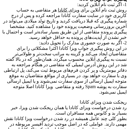
1- اگر ثبت نام آنلاین کردید:
روش ثبت نام آنلاین برای
ویزای کانادا
هر متقاضی به حساب
کاربری خود در سایت سفارت کانادا مراجعه کرده و پس از درج
شماره پیگیری که قبلا دریافت کردید و تاریخ تولد میلادی می‌تواند در
آخرین بروزرسانی وضعیت پرونده خود را مشاهده کنید. مشخصا
پیگیری پرونده متقاضی از این طریق بسیار ساده‌تر است و احتمال با
خبر نشدن از آپدیت‌های پرونده به حداقل خواهد رسید.
2- اگر به صورت حضوری مدارک را تحویل دادید:
در این روش پیگیری جواب ویزا کانادا اکثرا مشکلاتی را برای
متقاضیان ایجاد می‌کند و گزینه به مراتب سخت‌تر و طولانی‌تر
نسبت به پیگیری آنلاین محسوب میگردد. همان‌طور که در بالا گفته
شد در این روش آدرس ایمیلی که متقاضی در هنگام مراجعه به
دفاتر بیومتریک و پر کردن فرم‌های مربوط ثیت می‌کند، پل ارتباطی
وی با سفارت خواهد بود. در بسیاری از مواقع متقاضیان به موقع
متوجه ایمیل ارسالی از سوی سفارت نمی‌شوند و یا ایمیل ارسالی
سفارت به پوشه Spam رفته و متقاضی ویزا کانادا اصلا متوجه
ایمیل نمی‌شود.
ریجکت شدن ویزای کانادا
رد شدن درخواست ویزای کانادا یا همان ریجکت شدن ویزا، خبر
بسیار بد و کابوس همه مسافران است.
بطور کلی چند عامل همیشه در رد شدن درخواست ویزا کانادا نقش
مهمی دارند. عواملی که در اصل موجب تردید آفیسر مربوطه در