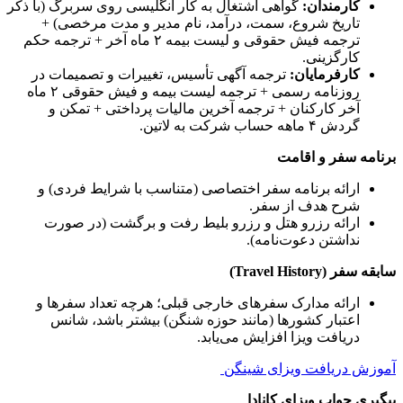
کارمندان:
گواهی اشتغال به کار انگلیسی روی سربرگ (با ذکر
تاریخ شروع، سمت، درآمد، نام مدیر و مدت مرخصی) +
ترجمه فیش حقوقی و لیست بیمه ۲ ماه آخر + ترجمه حکم
کارگزینی.
کارفرمایان:
ترجمه آگهی تأسیس، تغییرات و تصمیمات در
روزنامه رسمی + ترجمه لیست بیمه و فیش حقوقی ۲ ماه
آخر کارکنان + ترجمه آخرین مالیات پرداختی + تمکن و
گردش ۴ ماهه حساب شرکت به لاتین.
برنامه سفر و اقامت
ارائه برنامه سفر اختصاصی (متناسب با شرایط فردی) و
شرح هدف از سفر.
ارائه رزرو هتل و رزرو بلیط رفت و برگشت (در صورت
نداشتن دعوت‌نامه).
سابقه سفر (Travel History)
ارائه مدارک سفرهای خارجی قبلی؛ هرچه تعداد سفرها و
اعتبار کشورها (مانند حوزه شنگن) بیشتر باشد، شانس
دریافت ویزا افزایش می‌یابد.
آموزش دریافت ویزای شینگن
پیگیری جواب ویزای کانادا