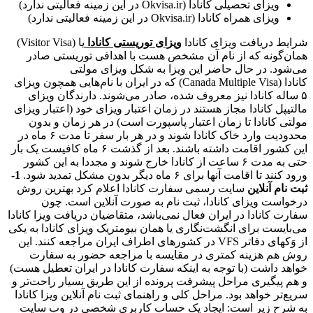
ویزای تحصیلی کانادا (Okvisa.ir در این زمینه فعالیتی ندارد)
ویزای همراه کانادا (Okvisa.ir در این زمینه فعالیتی ندارد)
شرایط دریافت ویزای کانادا
ویزای توریستی کانادا
یا (Visitor Visa)
همان‌گونه که از نام آن مشخص هست با اهدافی توریستی صادر
می‌شود. در حال حاضر این ویزا به شکل ویزای مولتی
کانادا (Canada Multiple Visa) که در ایران با نام‌هایی همچون ویزای
۵ ساله کانادا نیز معروف شده، صادر می‌شوند. دارندگان ویزای
مالتیپل کانادا مجاز هستند در زمان اعتبار ویزای خود (اعتبار ویزای
مولتی کانادا تا زمان اعتبار پاسپورت است) در هر زمان و بدون
محدودیت وارد خاک کانادا شوند و در هر بار سفر تا مدت ۶ ماه در
این کشور اقامت داشته باشند. بعد از گذشت ۶ ماه کافیست یک بار
حتی به مدت ۶ ساعت از کانادا خارج شوند و مجددا به این کشور
ورود کنند تا اقامت آنها برای ۶ ماه دیگر بدون مشکل تمدید شود.
1-
ثبت نام آنلاین
سایت رسمی سفارت کانادا اعلام کرد بهترین روش
درخواست ویزای کانادا، ثبت نام به صورت آنلاین است. چون
سفارت کانادا در ایران فعال نمی‌باشد، متقاضیان دریافت ویزا کانادا
می‌بایست برای انگشت‌نگاری یا همان بیومتریک ویزای کانادا به یکی
از وَکهای دفاتر VFS در کشورهای اطراف ایران مراجعه کنند. این
روش هم هزینه کمتری در مقایسه با مراجعه حضور به سفارت
خواهد داشت (با توجه به اینکه سفارت کانادا در ایران تعطیل هست)
و هم پیگیری مراحل پیشرفت پرونده از این طریق بسیار راحت‌تر و
سریع‌تر خواهد بود. مراحل کلی و راهنمای ثبت نام آنلاین ویزا کانادا
به شرح زیر است: ایجاد یک حساب کاربری شخصی در وب سایت