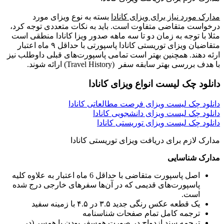
مدارک مورد نیاز برای ویزای کانادا
بسته به نوع ویزای مورد
درخواست متقاضی متفاوت است. باید به نکات متعددی توجه کرد،
مثلا با توجه به زمان دو تا سه ماهه صدور ویزا کانادا منطقی است
متقاضیان ویزای توریستی کانادا پاسپورتی با حداقل ۹ ماه اعتبار
ارئه دهند. همچنین بهتر است تمامی پاسپورت‌های قبلی داوطلب نیز
با هدف بررسی بهتر سابقه سفر (Travel History) ارائه شوند.
دانلود چک لیست انواع ویزای کانادا
دانلود چک لیست ویزای فرصت مطالعاتی کانادا
دانلود چک لیست ویزای دانشجویی کانادا
دانلود چک لیست ویزای توریستی کانادا
مدارک لازم برای دریافت ویزای توریستی کانادا
مدارک شناسایی
اصل پاسپورت متقاضی با حداقل 6 ماه اعتبار به علاوه کلیه
پاسپورت‌های قدیمی که در آن‌ها سفرهای خارجی درج شده
است.
یک قطعه عکس رنگی جدید ۳.۵ در ۴.۵ با زمینه سفید
ترجمه کامل تمام صفحات شناسنامه
ترجمه سند ازدواج در صورت همسفر بودن با همسر (در