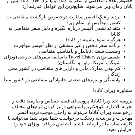
خصوص هدف متقاضی از سفر به کانادا و یا ترک خاک کانادا پس از
پایان زمان ویزا می‌شوند. شایع‌ترین این عوامل عبارتند از:
تردید و شک آفیسر سفارت درخصوص بازگشت متقاضی به
کشور مبدأ پس از اتمام ویزا
متقاعد نشدن آفیسر درباره انگیزه و دلیل سفر متقاضی به
کانادا
هرگونه سوء پیشینه در کانادا
برنامه سفر ناقص و غیر منطقی از نظر آفیسر مهاجرت
وضعیت شغلی ناپایدار و نامناسب متقاضی
ضعیف بودن Travel History یا سابقه سفرهای خارجی (ویزای
شینگن، آمریکا، ژاپن و انگلستان)
کم بودن مدارک مالی و دارایی‌های متقاضی در کشور محل
زندگی
وابستگی و پیوند‌های ضعیف خانوادگی متقاضی در کشور مبدأ
مشاوره ویزای کانادا
پروسه اخذ ویزا کانادا، پروسه‌ای فنی، حساس و نیازمند دقت و
تجربه بالا دارد. کوچکترین اشتباهی در پر کردن فرم‌های مختلف
درخواست ویزای کانادا می‌تواند به راحتی موجب تردید افسر
مهاجرت و در نتیجه ریجکت درخواست شما شود. شما می‌توانید با
کارشناسان ما در ارتباط باشید تا شانس دریافت ویزای خود را
افزایش دهید.