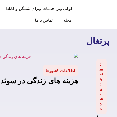
اوکی ویزا خدمات ویزای شینگن و کانادا
مجله
تماس با ما
پرتغال
د
س
اطلاعات کشورها
ته‌
هزینه های زندگی در سوئد
بن
د
ی
ن
ش
د
ه