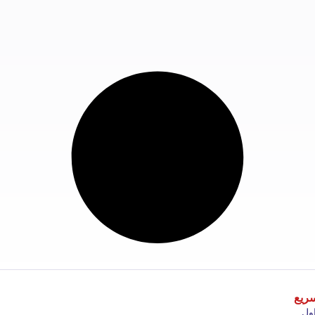
ریع
ول