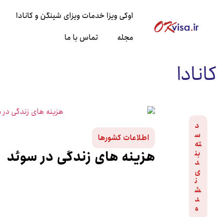
اوکی ویزا خدمات ویزای شینگن و کانادا
مجله
تماس با ما
کانادا
د
س
اطلاعات کشورها
ته‌
هزینه های زندگی در سوئد
بن
د
ی
ن
ش
د
ه