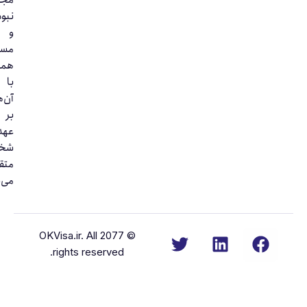
نبوده
و
مسئولیت
همکاری
با
آن‌ها
بر
عهده
شخص
متقاضی
می‌باشد.
© 2077 OKVisa.ir. All
rights reserved.