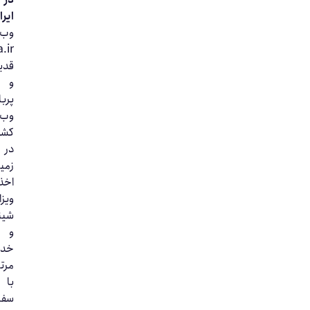
ایران.
وب‌سایت
Okvisa.ir
قدیمی‌ترین
و
پربازدیدترین
وب‌سایت
کشور
در
زمینه
اخذ
ویزای
شینگن
و
خدمات
مرتبط
با
سفارت‌