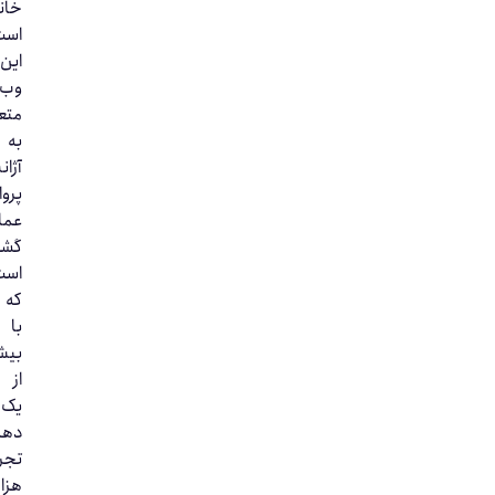
خانه‌ها
است.
این
وب‌سایت
متعلق
به
آژانس
پرواز
عماد
گشت
است
که
با
بیش
از
یک
دهه
تجربه،
هزاران