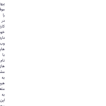
پرونده
موفق
را
در
کارنامه
خود
دارد.
وب‌سایت‌
هایی
با
نام‌
های
مشابه
به
هیچ‌وجه
متعلق
به
این
مجموعه