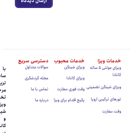
ارسال دیدگاه
ات ویزا
خدمات محبوب
دسترسی سریع
ویزای شینگن
سوالات متداول
ویزای مولتی ۵ ساله
با
دا
سابقه
ویزای کانادا
مجله گردشگری
‌ترین
ای شینگن تضمینی
وقت فوری سفارت
تماس با ما
مرجع
تخصصی
ای ترکیبی اروپا
پکیج اقدام برای ویزا
درباره ما
ویزای
شینگن
 سفارت
و
کانادا
در