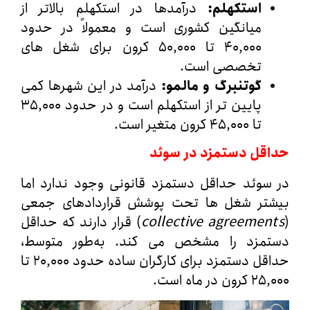
استکهلم
:
درآمدها در استکهلم بالاتر از
میانگین کشوری است و معمولاً در حدود
۴۰,۰۰۰ تا ۵۰,۰۰۰ کرون برای شغل‌ های
تخصصی است.
گوتنبرگ و مالمو
:
درآمد در این شهرها کمی
پایین‌ تر از استکهلم است و در حدود ۳۵,۰۰۰
تا ۴۵,۰۰۰ کرون متغیر است.
قل دستمزد در سوئد
وئد حداقل دستمزد قانونی وجود ندارد اما
تر شغل‌ ها تحت پوشش قراردادهای جمعی
collective agreeme
) قرار دارند که حداقل
مزد را مشخص می‌ کند. به‌طور متوسط،
حداقل دستمزد برای کارگران ساده حدود ۲۰,۰۰۰ تا
در ماه است.