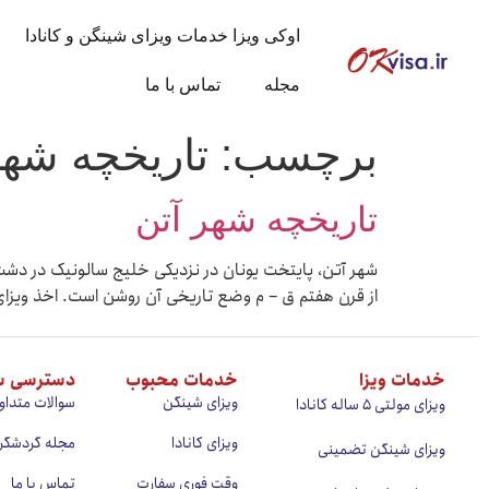
اوکی ویزا خدمات ویزای شینگن و کانادا
مجله
تماس با ما
برچسب:
تاریخچه شهر
تاریخچه شهر آتن
شهر آتن، پایتخت یونان در نزدیکی خلیج سالونیک در دشت 
از قرن هفتم ق – م وضع تاریخی آن روشن است. اخذ ویزای 
خدمات ویزا
خدمات محبوب
دسترسی س
ویزای شینگن
سوالات متداو
ویزای مولتی ۵ ساله کانادا
ویزای کانادا
مجله گردشگر
ویزای شینگن تضمینی
وقت فوری سفارت
تماس با ما