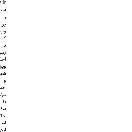
Okvisa.ir
قدیمی‌ترین
و
پربازدیدترین
وب‌سایت
کشور
در
زمینه
اخذ
ویزای
شینگن
و
خدمات
مرتبط
با
سفارت‌
خانه‌ها
است.
این