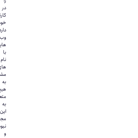
را
در
کارنامه
خود
دارد.
وب‌سایت‌
هایی
با
نام‌
های
مشابه
به
هیچ‌وجه
متعلق
به
این
مجموعه
نبوده
و