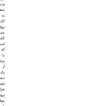
وب‌سایت
متعلق
به
آژانس
پرواز
عماد
گشت
است
که
با
بیش
از
یک
دهه
تجربه،
هزاران
پرونده
موفق