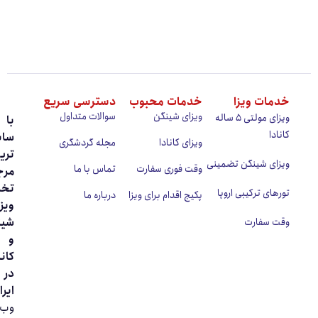
ات ویزا
خدمات محبوب
دسترسی سریع
ویزای شینگن
سوالات متداول
ویزای مولتی ۵ ساله
با
دا
سابقه
ویزای کانادا
مجله گردشگری
‌ترین
ای شینگن تضمینی
وقت فوری سفارت
تماس با ما
مرجع
تخصصی
ای ترکیبی اروپا
پکیج اقدام برای ویزا
درباره ما
ویزای
شینگن
 سفارت
و
کانادا
در
ایران.
وب‌سایت