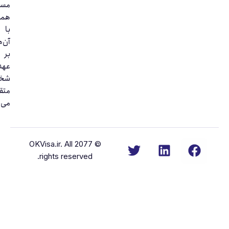
مسئولیت
همکاری
با
آن‌ها
بر
عهده
شخص
متقاضی
می‌باشد.
© 2077 OKVisa.ir. All
rights reserved.