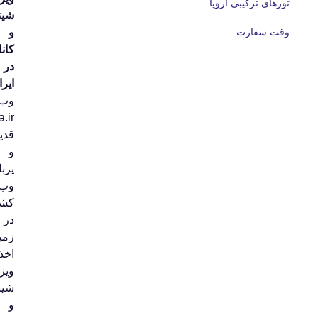
ای ترکیبی اروپا
شینگن
 سفارت
و
کانادا
در
ایران.
وب‌سایت
Okvisa.ir
قدیمی‌ترین
و
پربازدیدترین
وب‌سایت
کشور
در
زمینه
اخذ
ویزای
شینگن
و