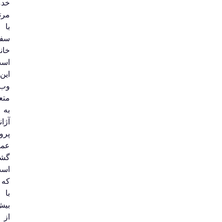
خدمات
مرتبط
با
سفارت‌
خانه‌ها
است.
این
وب‌سایت
متعلق
به
آژانس
پرواز
عماد
گشت
است
که
با
بیش
از