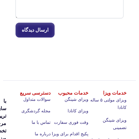
ارسال دیدگاه
ات ویزا
خدمات محبوب
دسترسی سریع
ویزای شینگن
سوالات متداول
ویزای مولتی ۵ ساله
با
دا
سابقه
ویزای کانادا
مجله گردشگری
‌ترین
ای شینگن
وقت فوری سفارت
تماس با ما
مرجع
ینی
تخصصی
پکیج اقدام برای ویزا
درباره ما
ویزای