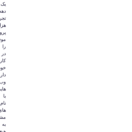
یک
دهه
تجربه،
هزاران
پرونده
موفق
را
در
کارنامه
خود
دارد.
وب‌سایت‌
هایی
با
نام‌
های
مشابه
به
هیچ‌وجه