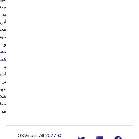
متعلق
به
این
مجموعه
نبوده
و
مسئولیت
همکاری
با
آن‌ها
بر
عهده
شخص
متقاضی
می‌باشد.
© 2077 OKVisa.ir. All