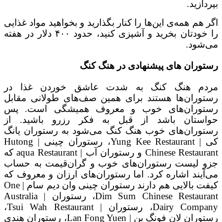
بپردازید.
اگر هم همه‌ی این‌ها را کنار بگذارید و بخواهید مواد غذایی
را خودتان بخرید و آشپزی کنید، حدود ۴۰۰ دلار در هفته
می‌شود.
رستوران های پیشنهادی در هنگ کنگ
مردم هنگ کنگ به شدت عاشق خوردن غذا در
رستوران‌ها هستند برای همین صف‌های طولانی مقابل
رستوران‌های خوب و معروف همیشگی است. پس
حواستان باشد از قبل به فکر رزرو باشید. از
رستوران‌های خوب هنگ کنگ می‌شود به رستوران یانگ
کی | Yung Kee Restaurant، رستوران چینی | Hutong
Chinese Restaurant و رستوران آب | aqua Restaurant که
جزو لیست رستوران‌های خوب و گران‌قیمت به حساب
می‌آیند اشاره کرد. اما رستوران‌های ارزان و معروف که
کیفت بالایی هم دارند رستوران چینی وان دیم سام | One
Dim Sum Chinese Restaurant، رستوران | Australia
Dairy Company، رستوران | Tsui Wah Restaurant،
رستوران لان فونگ ین | Lan Fong Yuen، رستوران هندی