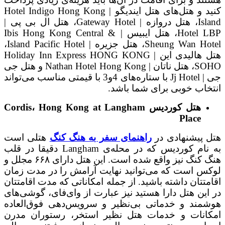
کنید و هتل‌های هتل ایندیگو | Hotel Indigo Hong Kong
Island، هتل دروازه | Gateway Hotel، هتل ال بی پی |
Hotel LBP، هتل ایبیس | Ibis Hong Kong Central &
Sheung Wan Hotel، هتل جزیره | Island Pacific Hotel،
هتل هالیدی این | Holiday Inn Express HONG KONG
SOHO، هتل ناتان | Nathan Hotel Hong Kong و هتل جی
جی | Jj Hotel با ستاره‌های 4و3 با قیمتی مناسب می‌تواند
انتخاب خوبی برای شما باشد.
هتل کوردیس
Hong Kong at Langham
،
Cordis
Place
هتل پیشنهادی در
راهنمای سفر به هنگ کنگ
هتلی است
به نام کوردیس که در محله‌ی Langham دقیقا در قلب
هنگ کنگ نیز واقع شده است. این هتل دارای ۶۶۸ مجلل و
لوکس است که می‌توانید نهایت آرامش را در مدت زمان
اقامتتان داشته باشید. از جمله امکاناتی که مدت اقامتتان
در این هتل دارا هستید نیز عبارت از وای‌فای، گوشی‌های
هوشمند و خدماتی بی‌نظیر و سرویس‌دهی فوق‌العاده
امکانات و خدمات هتل نظیر استخر، رستوران مدرن