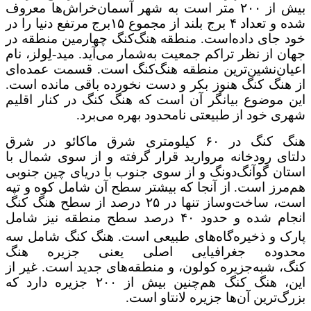
بیش از ۲۰۰ متر است به شهر آسمان‌خراش‌ها معروف
شده و تعداد ۴ برج بلند از مجموع ۱۵برج مرتفع دنیا را در
خود جای داده‌است. منطقه هنگ‌کنگ چهارمین منطقه در
جهان از نظر تراکم جمعیت به‌شمار می‌آید. مید-لِولز، نام
اعیان‌نشین‌ترین منطقه هنگ‌کنگ است. قسمت عمده‌ای
از هنگ کنگ هنوز بکر و دست نخورده باقی مانده است.
این موضوع بیانگر آن است که هنگ کنگ در کنار اقلیم
شهری خود از طبیعتی نامحدود بهره می‌برد.
هنگ کنگ در ۶۰ کیلومتری شرق ماکائو در شرق
دلتای رودخانه مروارید قرار گرفته و از سوی شمال با
استان گوآنگ‌دونگ و از سوی جنوب با دریای چین جنوبی
هم‌مرز است. از آنجا که بیشتر سطح آن شامل کوه و تپه
است، ساخت‌وساز تنها در ۲۵ درصد از سطح هنگ کنگ
انجام شده و حدود ۴۰ درصد سطح منطقه نیز شامل
پارک و ذخیره‌گاه‌های طبیعی است.
هنگ کنگ شامل سه
محدوده جغرافیایی اصلی یعنی جزیره هنگ
کنگ، شبه‌جزیره کولون، و منطقه‌های جدید است. غیر از
این، هنگ کنگ هم‌چنین بیش از ۲۰۰ جزیره دارد که
بزرگ‌ترین آن‌ها جزیره لانتاو است.