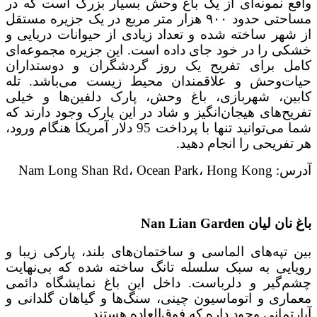
واقع نمونه‌ای از یک باغ وحش بسیار بزرگ است که در
مساحتی حدود ۹۰۰ هزار متر مربع در یک جزیره مستقل
از شهر ساخته شده و تعداد زیادی از حیوانات دریایی و
خشکی را در خود جای داده است. این جزیره مجموعه‌ای
کامل برای تفریح یک روز گردشگران و دوستداران
حیات‌وحش و علاقمندان محیط زیست می‌باشد. تله
کابین، شهربازی، باغ وحش، پارک دلفین‌ها و خیلی
تفریح‌های هیجان‌انگیز و شاد در این پارک وجود دارند که
شما می‌توانید تنها با پرداخت 95 دلار آمریکا هنگام ورود،
هر تفریحی را انجام دهید.
آدرس: Nam Long Shan Rd، Ocean Park، Hong Kong
باغ نان لیان Nan Lian Garden
بین تپه‌های الماسی و ساختمان‌های بلند، پارکی زیبا و
رویایی به سبک سلسله تانگ ساخته شده که بی‌نهایت
چشم‌گیر و دلرباست. داخل این باغ نمایشگاه دائمی
معماری و اتوماسیون چینی، سنگ‌ها و گیاهان گلدانی و
آپارتمانی وجود داره که فوق‌العاده هستند.