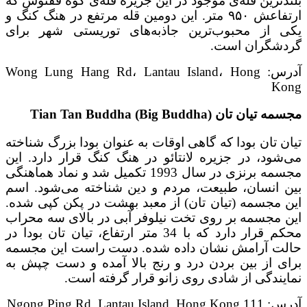
بلندترین قله‌ی موجود در این جزیره قله‌ی کوه ققنوس که
ارتفاعش ۹۵۰ متر. این دومین قله مرتفع در هنگ کنگ و
یکی از محبوب‌ترین جاذبه‌های توریستی شهر برای
گردشگران است.
آدرس: Wong Lung Hang Rd، Lantau Island، Hong
Kong
مجسمه تیان تان (Tian Tan Buddha (Big Buddha
تیان تان بودا که گاهی اوقات به عنوان بودا بزرگ شناخته
می‌شود، در جزیره لانتائو در هنگ کنگ قرار دارد. این
مجسمه برنزی در سال 1993 تکمیل شد و نماد هماهنگی
بین انسان، طبیعت، مردم و دین شناخته می‌شود. اسم
این مجسمه (تیان تان) از معبد بهشت در پکن کپی شده.
این مجسمه بر روی تخت نیلوفر آبی در بالای سه محراب
محکم قرار دارد که با 34 متر ارتفاع، تیان تان بودا در
حالت آرامش نشان داده شده. دست راست این مجسمه
برای از بین بردن درد و رنج بالا آمده و دست چپش به
نمایندگی از شادی روی زانو قرار گرفته است.
آدرس: 111 Ngong Ping Rd, Lantau Island, Hong Kong