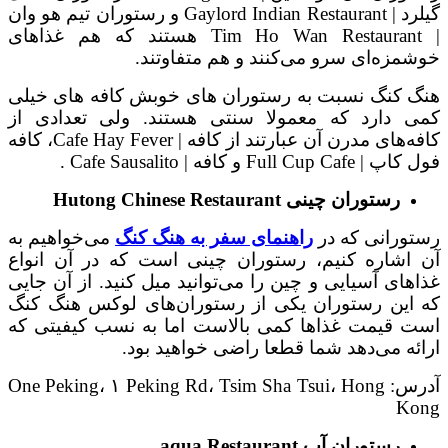
گیلرد | Gaylord Indian Restaurant و رستوران تیم هو وان
| Tim Ho Wan Restaurant هستند که هم غذاهای
خوشمزه‌ای سرو می‌کنند و هم متفاوتند.
هنگ کنگ نسبت به رستوران های خوبش کافه های خیلی
کمی دارد که معمولا سنتی هستند. ولی تعدادی از
کافه‌های مدرن آن عبارتند از کافه | Cafe Hay Fever، کافه
فول کاپ | Full Cup Cafe و کافه | Cafe Sausalito .
رستوران چینی
Hutong Chinese Restaurant
رستورانی که در
راهنمای سفر به هنگ کنگ
می‌خواهیم به
آن اشاره کنیم، رستوران چینی است که در آن انواع
غذاهای آسیایی و چین را می‌توانید میل کنید. از آن جایی
که این رستوران یکی از رستوران‌های لوکس هنگ کنگ
است قیمت غذاها کمی بالاست اما به نسب کیفیتی که
ارائه می‌دهد شما قطعا راضی خواهید بود.
آدرس: One Peking، ۱ Peking Rd، Tsim Sha Tsui، Hong
Kong
رستوران آب
aqua Restaurant