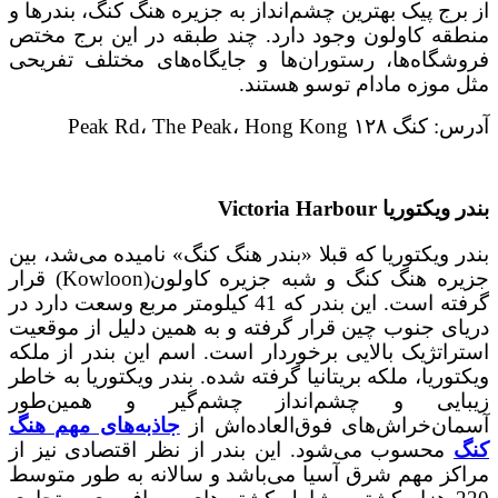
از برج پیک بهترین چشم‌انداز به جزیره هنگ کنگ، بندرها و
منطقه کاولون وجود دارد. چند طبقه در این برج مختص
فروشگاه‌ها، رستوران‌ها و جایگاه‌های مختلف تفریحی
مثل موزه مادام توسو هستند.
آدرس: کنگ ۱۲۸ Peak Rd، The Peak، Hong Kong
بندر ویکتوریا Victoria Harbour
بندر ویکتوریا که قبلا «بندر هنگ کنگ» نامیده می‌شد، بین
جزیره هنگ کنگ و شبه جزیره کاولون(Kowloon) قرار
گرفته است. این بندر که 41 کیلومتر مربع وسعت دارد در
دریای جنوب چین قرار گرفته و به همین دلیل از موقعیت
استراتژیک بالایی برخوردار است. اسم این بندر از ملکه
ویکتوریا، ملکه بریتانیا گرفته شده. بندر ویکتوریا به خاطر
زیبایی و چشم‌انداز چشم‌گیر و همین‌طور
آسمان‌خراش‌های فوق‌العاده‌اش از
جاذبه‌های مهم هنگ
کنگ
محسوب می‌شود. این بندر از نظر اقتصادی نیز از
مراکز مهم شرق آسیا می‌باشد و سالانه به طور متوسط