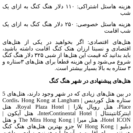
هزینه هاستل اشتراکی: ۱۱۰ دلار هنگ کنگ به ازای یک
شب
هزینه هاستل خصوصی: ۲۵۰ دلار هنگ کنگ به ازای یک
شب اقامت
هتل‌های اقتصادی: اگر بخواهید در یکی از هتل‌های
اقتصادی و نسبتا ارزان هنک کنگ اقامت داشته باشید،
باید بدانید که قیمت این هتل‌ها از شبی ۳۲۵ دلار هنگ کنگ
شروع می‌شود و این هزینه قطعا برای هتل‌های ۳ستاره و
۳ ستاره به بالا بسیار بیشتر است.
هتل‌های پیشنهادی در شهر هنگ کنگ
در بین هتل‌های زیادی که در شهر وجود دارند، هتل‌های 5
ستاره هتل کوردیس | Cordis، Hong Kong at Langham
Place، هتل رویال پلازا | Royal Plaza Hotel، هتل
اینترکانتیننتال | InterContinental Hotel، هتل آیکون |
Hotel ICON، هتل میرا | The Mira Hong Kong و هتل
دبلیو | W Hong Kong جزو بهترین هتل‌های هنگ کنگ
هستند و برای اقامت در آن‌ها باید هزینه‌ی زیادی پرداخت