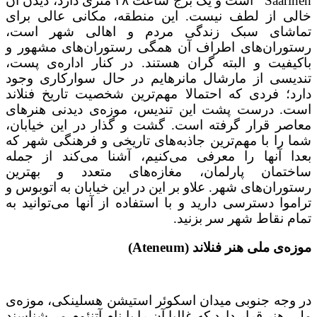
Saarinen است و یک برج ساعت ۴۸ متری دارد، دیدن آن
خالی از لطف نیست. این منطقه، مکانی عالی برای
تماشای سبک زندگی مردم و اهالی شهر است،
رستوران‌های اطراف آن همگی رستوران‌های مشهور و
باکیفیت و البته گران هستند. در کنار اداره‌ی پست،
تندیسی از مارشال مانرهایم در حال سوارکاری وجود
دارد؛ فردی که احتمالا مهم‌ترین شخصیت تاریخ فنلاند
است. درست پشت این تندیس، موزه‌ی دیدنی هنرهای
معاصر قرار گرفته است. گشت و گذار در این خیابان،
شما را با مهم‌ترین جاذبه‌های تاریخی و فرهنگی شهر که
بعدا آنها را معرفی می‌کنیم، آشنا می‌کند از جمله
ساختمان پارلمان، مغازه‌های متعدد و بهترین
رستوران‌های شهر. علاو بر این در این خیابان به اتوبوس و
تراموا دسترسی دارید و با استفاده از آنها می‌توانید به
تمام نقاط شهر سر بزنید.
موزه‌ی ملی هنر فنلاند (Ateneum)
در وجه جنوبی میدان اسکوئر استیشن هسلینکی، موزه‌ی
ملی هنر قرار دارد که غالبا آن را با نام آتنئوم می‌شناسند