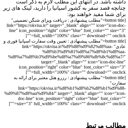
داشته باشد. در انتهای این مطلب لازم به ذکر است
چنانچه قصد سفر به کشور اسپانیا را دارید، لینک های زیر
برای شما مفید خواهند بود:
[button title="مطلب پیشنهادی : دریافت ویزای شنگن تضمینی"
link="https://okvisa.ir/" target="_blank" align="" icon="icon-doc-
line" icon_position="right" color="blue" font_color="" size="3"
full_width="100%" class="" download="" onclick=""]
[button title="مطلب پیشنهادی : تعیین وقت سفارت اسپانیا فوری و
عادی" link="https://okvisa.ir/%d9%88%d9%82%d8%aa-
%d8%b3%d9%81%d8%a7%d8%b1%d8%aa-
%d8%a7%d8%b3%d9%be%d8%a7%d9%86%db%8c%d8%a7/"
target="_blank" align="" icon="icon-doc-line"
icon_position="right" color="blue" font_color="" size="3"
full_width="100%" class="" download="" onclick=""]
[button title="مطلب پیشنهادی : رزرو هتل معتبر برای ارائه به
سفارت"
link="https://okvisa.ir/%d8%b1%d8%b2%d8%b1%d9%88-
%d9%87%d8%aa%d9%84/" target="_blank" align="" icon="icon-
doc-line" icon_position="right" color="blue" font_color=""
size="3" full_width="100%" class="" download="" onclick=""]
مطالب مرتبط