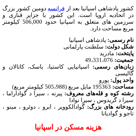
کشور پادشاهی اسپانیا بعد از
فرانسه
دومین کشور بزرگ
در اتحادیه اروپا است. این کشور با جزایر قناری و
سرزمین های متعلق به اسپانیا حدود 506,000 کیلومتر
مربع مساحت دارد.
نام رسمی:
پادشاهی اسپانیا
شکل دولت:
سلطنت پارلمانی
پایتخت:
مادرید
جمعیت:
49،331،076
زبان‌های رسمی:
اسپانیایی کاستیا، باسک، کاتالان و
گالیسی
واحد پول:
یورو
مساحت:
195363 مایل مربع (505،988 کیلومتر مربع)
رشته کوه و قله‌های معروف:
پیرنه ، سیرا د گواداراما ،
سیرا د گریدوس ، سیرا نوادا
رودخانه های بزرگ:
گوادالکوویر ، ابرو ، دوئرو ، مینو ،
تاجو و گوادیانا
هزینه مسکن در اسپانیا