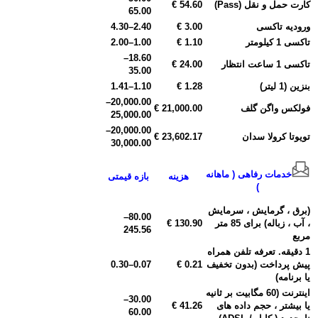
کارت حمل و نقل (Pass)
54.60 €
65.00
ورودیه تاکسی
3.00 €
2.40
–
4.30
تاکسی 1 کیلومتر
1.10 €
1.00
–
2.00
–
18.60
تاکسی 1 ساعت انتظار
24.00 €
35.00
بنزین (1 لیتر)
1.28 €
1.10
–
1.41
–
20,000.00
فولکس واگن گلف
21,000.00 €
25,000.00
–
20,000.00
تویوتا کرولا سدان
23,602.17 €
30,000.00
خدمات رفاهی ( ماهانه
هزینه
بازه قیمتی
)
(برق ، گرمایش ، سرمایش
–
80.00
، آب ، زباله) برای 85 متر
130.90 €
245.56
مربع
1 دقیقه. تعرفه تلفن همراه
پیش پرداخت (بدون تخفیف
0.21 €
0.07
–
0.30
یا برنامه)
اینترنت (60 مگابیت بر ثانیه
–
30.00
یا بیشتر ، حجم داده های
41.26 €
60.00