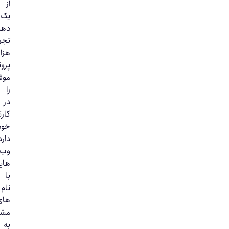
از
یک
دهه
تجربه،
هزاران
پرونده
موفق
را
در
کارنامه
خود
دارد.
وب‌سایت‌
هایی
با
نام‌
های
مشابه
به