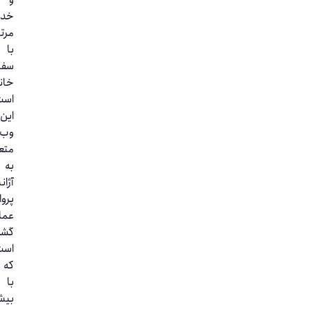
خدمات
مرتبط
با
سفارت‌
خانه‌ها
است.
این
وب‌سایت
متعلق
به
آژانس
پرواز
عماد
گشت
است
که
با
بیش