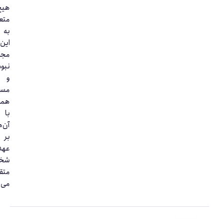
هیچ‌وجه
متعلق
به
این
مجموعه
نبوده
و
مسئولیت
همکاری
با
آن‌ها
بر
عهده
شخص
متقاضی
می‌باشد.