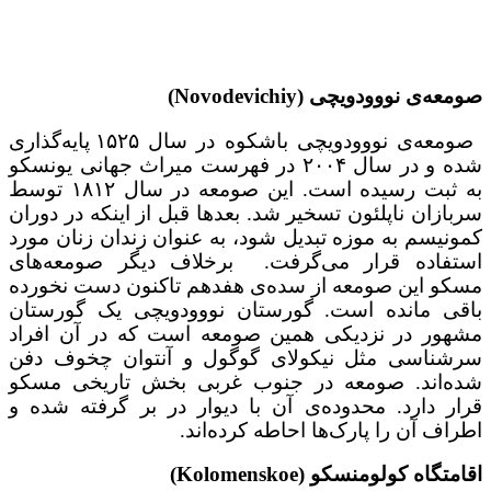
صومعه‌ی نووودویچی (Novodevichiy)
صومعه‌ی نووودویچی باشکوه در سال ۱۵۲۵ پایه‌گذاری
شده و در سال ۲۰۰۴ در فهرست میراث جهانی یونسکو
به ثبت رسیده است. این صومعه در سال ۱۸۱۲ توسط
سربازان ناپلئون تسخیر شد. بعدها قبل از اینکه در دوران
کمونیسم به موزه تبدیل شود، به عنوان زندان زنان مورد
استفاده قرار می‌گرفت. برخلاف دیگر صومعه‌های
مسکو این صومعه از سده‌ی هفدهم تاکنون دست ‌نخورده
باقی ‌مانده ‌است. گورستان نووودویچی یک گورستان
مشهور در نزدیکی همین صومعه است که در آن افراد
سرشناسی مثل نیکولای گوگول و آنتوان چخوف دفن
شده‌اند. صومعه در جنوب غربی بخش تاریخی مسکو
قرار دارد. محدوده‌ی آن با دیوار در بر گرفته شده و
اطراف آن را پارک‌ها احاطه کرده‌اند.
اقامتگاه کولومنسکو (Kolomenskoe)