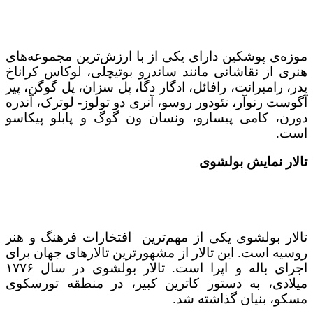
موزه‌ی پوشکین دارای یکی از با ارزش‌ترین مجموعه‌های
هنری از نقاشانی مانند ساندرو بوتیچلی، لوکاس کراناخ
پدر، رامبرانت، رافائل، ادگار دگا، پل سزان، پل گوگن، پیر
آگوست رنوآر، تئودور روسو، آنری دو تولوز- لوترک، آندره
دورن، کامی پیسارو، ونسان ون گوگ و پابلو پیکاسو
است.
تالار نمایش بولشوی
تالار بولشوی یکی از مهم‌ترین افتخارات فرهنگ و هنر
روسیه است. این تالار از مشهورترین تالارهای جهان برای
اجرای باله و اپرا است. تالار بولشوی در سال ۱۷۷۶
میلادی، به دستور کاترین کبیر، در منطقه تورسکوی
مسکو، بنیان گذاشته‌ شد.