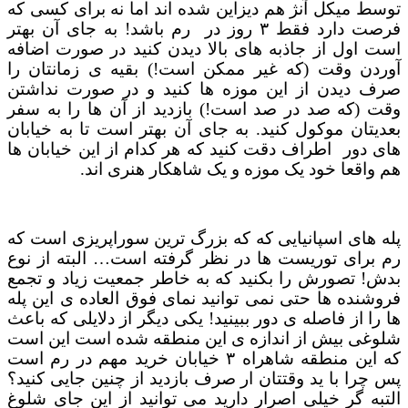
توسط میکل آنژ هم دیزاین شده اند اما نه برای کسی که
فرصت دارد فقط ۳ روز در رم باشد! به جای آن بهتر
است اول از جاذبه های بالا دیدن کنید در صورت اضافه
آوردن وقت (که غیر ممکن است!) بقیه ی زمانتان را
صرف دیدن از این موزه ها کنید و در صورت نداشتن
وقت (که صد در صد است!) بازدید از آن ها را به سفر
بعدیتان موکول کنید. به جای آن بهتر است تا به خیابان
های دور اطراف دقت کنید که هر کدام از این خیابان ها
هم واقعا خود یک موزه و یک شاهکار هنری اند.
پله های اسپانیایی که که بزرگ ترین سوراپریزی است که
رم برای توریست ها در نظر گرفته است… البته از نوع
بدش! تصورش را بکنید که به خاطر جمعیت زیاد و تجمع
فروشنده ها حتی نمی توانید نمای فوق العاده ی این پله
ها را از فاصله ی دور ببینید! یکی دیگر از دلایلی که باعث
شلوغی بیش از اندازه ی این منطقه شده است این است
که این منطقه شاهراه ۳ خیابان خرید مهم در رم است
پس چرا با ید وقتتان ار صرف بازدید از چنین جایی کنید؟
التبه گر خیلی اصرار دارید می توانید از این جای شلوغ