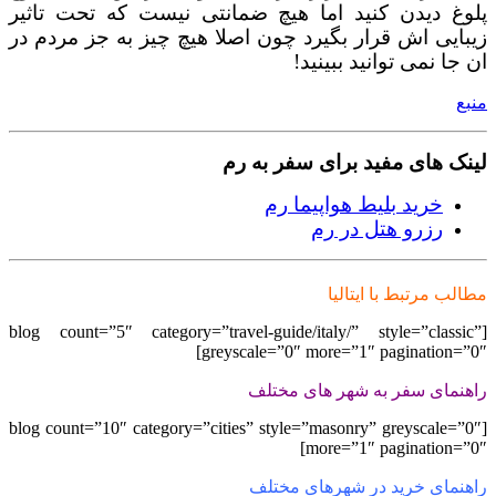
پلوغ دیدن کنید اما هیچ ضمانتی نیست که تحت تاثیر
زیبایی اش قرار بگیرد چون اصلا هیچ چیز به جز مردم در
ان جا نمی توانید ببینید!
منبع
لینک های مفید برای سفر به رم
خرید بلیط هواپیما رم
رزرو هتل در رم
مطالب مرتبط با ایتالیا
[blog count=”5″ category=”travel-guide/italy/” style=”classic”
greyscale=”0″ more=”1″ pagination=”0″]
راهنمای سفر به شهر های مختلف
[blog count=”10″ category=”cities” style=”masonry” greyscale=”0″
more=”1″ pagination=”0″]
راهنمای خرید در شهرهای مختلف