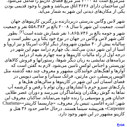
مترمربع است که ۴۰۰۰ متر مربع فضای کازینو را شامل می‌شود.
این ساختمان دارای ۳۶۲۶ اتاق می‌باشد و هنوز با وجود قدیمی بودن
یکی از مکان‌های دیدنی این شهر به شمار می‌آید.
شهر لاس وگاس بدرستی دربردارنده بزرگترین کازینوهای جهان
است. جمعیت این شهر تا سال ۲۰۰۸ بالغ بر ۵۵۸،۳۸۳ نفر و جمعیت
[۲]
شهر و حومه بالغ بر ۱،۸۶۵،۷۴۶ نفر شمارش شده است
. بطور
کلی شهر لاس وگاس در جهان در نوع خود یکتا و بی نظیر است و
سالیانه بیش از ۴۰ میلیون شهرونداز دیگر ایالات آمریکا و نیز اروپا و
آسیا از این شهر دیدن می‌کنند. یک چهارم درآمد مهم این شهر در
درجه اول از راه مالیات کازینوها و سه چهارم بقیه از درآمد
برنامه‌های نمایشی به زبان دیگر شوها، رستورانها و فروش کالاهای
توریستی و اجناس لوکس تامین می‌شود. لازم به گفتن است که
آوازها و آهنگ‌های خوانندگان مشهور و معروف چند دهه گذشته مثل
الویس پریسلی، دین مارتین، فرانک سیناترا و سامی دیویس در
فضای آسمان آبی این شهر در کازینوها و سالن‌های هتل‌ها و
پارک‌های سبزو خرم با آبشارهای روان توام با رقص و کرشمه آب
نماها به گوش رهگذران وتماشاگران می‌رسد و دوران عصر طلایی
خدایان هنر و موسیقی را زنده جلوه می‌نمایاند. ساکنان معروف این
شهر: آندره آغاسی، تنیس باز معروف، «چاریسما کارپنتر»«Charisma
Carpenter» هنرپیشه سینما هستند. درحال حاضر حدود ۳۶ هتل و
کازینو مشهور در این شهر وجود دارد.
منبع