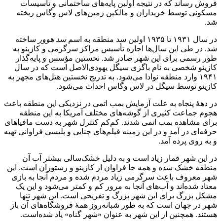
فروش رساند که در نتیجه اولین پایه‌های ساختمانی و تأسیسات
مسکونی توسط خریداران و مالکین زمین‌های لاس وگاس ریخته
شد.
در سال ۱۹۳۱ تا ۱۹۳۵ اولین سد منطقه به اسم
سد هوور
ساخته
شد. در طی این سال‌ها اجازه تأسیس مراکز سرگرمی و کازینو به
طور رسمی برای این شهر صادر شد. نخستین مؤسس و پایه‌گذار
کازینو شخصی به نام باگزی سیگل یهودی‌الاصل است که در سال
۱۹۴۱ وارد منطقه نوادا می‌شود. به تدریج نخستین هتل‌های مجهز به
کازینو توسط سیگل در لاس وگاس احداث می‌شود.
در دههٔ پنجاه به علت آزمایش بمب اتمی در نزدیکی این منطقه باعث
هجوم جماعت کثیری از گوشه‌های مختلف آمریکا به این منطقه
برای مشاهده بمب اتمی شدند. کم‌کم کنترل شهر به دست مافیاهای
حرفه‌ای در آمد و در این زمینه فیلم‌های جنایی و پلیسی فراوانی تهیه
و به روی پرده آمد.
در این شهر قمار زیاد است و به دلیل خشک‌سالی بیشتر آب آن
منطقه خشک شده و همه جا فراوان از کازینو و رستوران است. این
شهر معروف باعث سرگرمی زیاد مردم شده و مردم آنجا به بازی
معتاد شده‌اند و آب‌های آنجا به مرور کم و کمتر می‌شود و این یک
مشکل بزرگ برای این شهر بزرگ و تفریحی است. این شهر تنها
شهر در جهان است که به طور شبانه‌روز همهٔ فروشگاه‌های آن باز
هستند. همچنین از این شهر به عنوان «شهر گناه» یاد شده‌است.