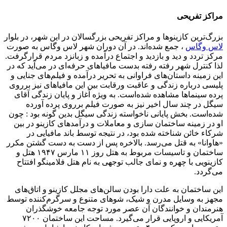
مراکز تفریحی
بزرگ‌ترین کازینوها و مراکز تفریحی بزرگسالان در این شهر، در بلوار
لاس وگاس
، جمع شده‌اند. در آن دوران شهر لاس وگاس به صورت
مرکز تردد و دید و بازدید و اجتماع درآمده و زبانزد مردم قرارگرفت.
لذا کنترل شهر رفته رفته بدست مافیاهای حرفه‌ای در می‌آید که در
این زمینه داستان‌های فراوانی به تحریر درآمده و فیلم‌های جنایی و
پلیسی درباره زندگی و عاقبت ورقابت بین این مافیاهای نیز برروی
پرده سینماها مشاهده شده‌است. به ویژه آغاز و پایان زندگی آقای
سیگل در چند سال اخیر نیز به صورت فیلم برروی پرده آورده
شده‌است. بخش پایانی ناخواسته زندگی سیگل بدین گونه بود : چون
او در زمینه ساختمان سازی و معاملات و درآمدهای کازینو در بین
شرکاء خائن شناخته شده بود، در نتیجه توسط باند مافیایی در
«هاوانا» به قتل می‌رسد. بالاخره پس از دست به دست گشتن مکرر
ساختمان و تاسیسات مربوط به هتل روز ۱۱ مارس ۱۹۴۷ هتل و
کازینویی با چهره و نمای جالب توجهی به نام هتل فلامینگو افتتاح
می‌گردد.
این ساختمان به علت دارا بودن سالن‌های مجلل کازینو و اتاق‌های
مجهز به وسایل مدرن و شیک، شوهای متنوع و سرگرم‌کننده توسط
هنرمندان و خوانندگان آن عصر مورد توجه جامعه خوشگذران
آمریکایی و اروپایی قرار می‌گیرد. مساحت این ساختمان ۷۲۰۰