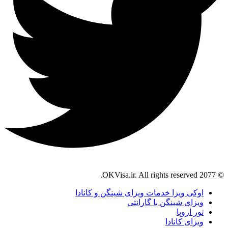
© 2077 OKVisa.ir. All rights reserved.
اوکی ویزا خدمات ویزای شینگن و کانادا
ویزای شینگن با گارانتی
تور اروپا
ویزای کانادا