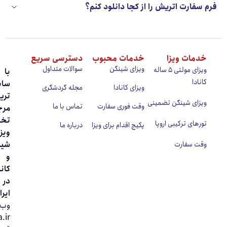
ارت اتریش را از کجا دانلود کنم؟
ارت نسبت به شلوغي و يا خلوتي سفارت متفاوت است. اما
در حالت عادي تعيين وقت سفارت اتريش حدود ٣ هفته تا چندین
ان خواهد برد. سفارت اتریش در حال حاضر وقت فوری ارائه
مین مطلب میتوانید آپدیت فرم سفارت اتریش را به صورت
.
ات ویزا
خدمات محبوب
دسترسی سریع
ویزای شینگن
سوالات متداول
ویزای مولتی ۵ ساله
با
دا
سابقه
ویزای کانادا
مجله گردشگری
‌ترین
ای شینگن تضمینی
وقت فوری سفارت
تماس با ما
مرجع
تخصصی
ای ترکیبی اروپا
پکیج اقدام برای ویزا
درباره ما
ویزای
شینگن
 سفارت
و
کانادا
در
ایران.
وب‌سایت
Okvisa.ir