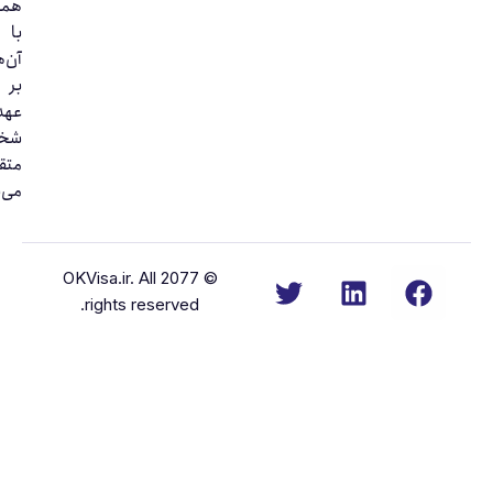
همکاری
با
آن‌ها
بر
عهده
شخص
متقاضی
می‌باشد.
© 2077 OKVisa.ir. All
rights reserved.