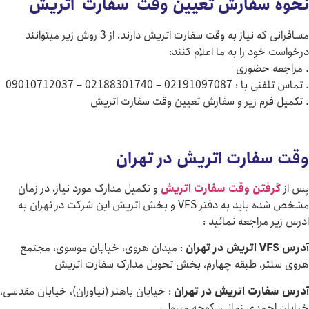
سفارش تعیین وقت سفارت اتریش
مسافرانی که نیاز به وقت سفارت اتریش دارند، از 3 روش زیر میتوانند
د را به ما اعلام کنند:
 حضوری
– 02188301740 – 09010712037
رم زیر و سفارش تعیین وقت سفارت اتریش
فارت
اتریش
در تهران
تن وقت سفارت اتریش
و تکمیل مدارک مورد نیاز، در زمان
مشخص شده باید به دفتر VFS و بخش اتریش این شرکت در تهران به
راجعه نمائید :
: میدان هروی، خیابان موسوی، مجتمع
ر، طبقه چهارم، بخش تحویل مدارک سفارت اتریش
رت اتریش در تهران
: خیابان باهنر (نیاوران)، خیابان مقدسی،
مدی زمانی، کوچه میرولی