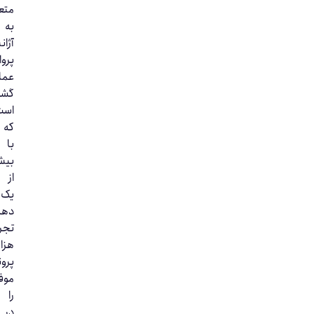
متعلق
به
آژانس
پرواز
عماد
گشت
است
که
با
بیش
از
یک
دهه
تجربه،
هزاران
پرونده
موفق
را
در