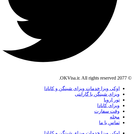
© 2077 OKVisa.ir. All rights reserved.
اوکی ویزا خدمات ویزای شینگن و کانادا
ویزای شینگن با گارانتی
تور اروپا
ویزای کانادا
وقت سفارت
مجله
تماس با ما
اوکی ویزا خدمات ویزای شینگن و کانادا