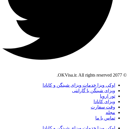
© 2077 OKVisa.ir. All rights reserved.
اوکی ویزا خدمات ویزای شینگن و کانادا
ویزای شینگن با گارانتی
تور اروپا
ویزای کانادا
وقت سفارت
مجله
تماس با ما
اوکی ویزا خدمات ویزای شینگن و کانادا