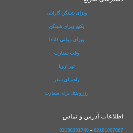
ویزای شینگن گارانتی
پکیج ویزای شینگن
ویزای مولتی کانادا
وقت سفارت
تور اروپا
راهنمای سفر
رزرو هتل برای سفارت
اطلاعات آدرس و تماس
02188301740
–
02191097087